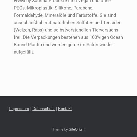
HWM by Sabrina Produkte sind Vegan und ohne
PEGs, Mikroplastik, Silikone, Parabene,
Formaldehyde, Mineralöle und Farbstoffe. Sie sind
ausschließlich mit natürlichen Sulfaten und Tensiden
(Weizen, Raps) und selbstverständlich Tierversuchs
frei. Die Verpackungen bestehen aus 100%igen Ocean
Bound Plastic und werden gerne im Salon wieder
aufgefüllt.
Impressum
|
Datenschutz
|
Kontakt
Theme by
SiteOrigin